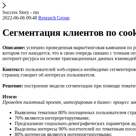
Success Story - rus
2022-06-06 09:48
Research Group
Сегментация клиентов по coo
Описание:
успешно проведенная маркетинговая кампания по ре
котором тот находится, что в свою очередь связано с точным 
интернет-ресурса на основе транзакционных данных взаимодейс
Контекст:
пользователей web-сервиса необходимо сегментирова
страниц говорит об интересах пользователя.
Решение:
построение модели сегментации при помощи тематич
Итоги:
Проведен пилотный проект, интегрирован в бизнес- процесс за
Выявлены тематики 80% посещенных пользователем стр
70% являются интерпретируемыми;
Предсказание социально-демографических параметров ау
Выделены интересы 90% посетителей по тематикам посе
80% интересов являются интерпретируемыми;