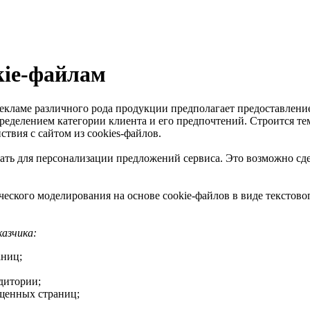
kie-файлам
кламе различного рода продукции предполагает предоставление
определением категории клиента и его предпочтений. Строится т
твия с сайтом из cookies-файлов.
ть для персонализации предложений сервиса. Это возможно сдел
еского моделирования на основе cookie-файлов в виде текстов
казчика:
аниц;
дитории;
щенных страниц;